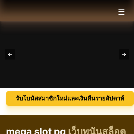
☰
รับโบนัสสมาชิกใหม่และเงินคืนรายสัปดาห์
mega slot pg
เว็บพนันสล็อต