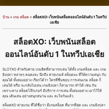
บ้าน
»
เกม สล็อต
»
สล็อตXO: เว็บพนันสล็อตออนไลน์อันดับ 1 ในทวีป
เอเชีย
สล็อตXO: เว็บพนันสล็อต
ออนไลน์อันดับ 1 ในทวีปเอเชีย
SLOTXO สำหรับค่าย เกมฮิตที่สามารถเล่น ได้ทั้ง เกมสล็อต และ เกม
ยิงปลา หลายๆ คนคงจะ นึกถึง ค่ายเกมส์ สล็อตxo ที่ให้ความสนุก กับ
คุณได้ ทั้งสองอย่าง เรียกได้ว่า ใครที่ชื่นชอบ การเล่นเกม สล็อต ก็
เล่นได้ หรือ จะกลับไปเล่น เกมยิงปลา ก็สามารถ ทำได้ เช่น กัน
เพราะทาง สล็อตโจ๊กเกอร์ มีบริการ การเล่น ทั้งสองอย่าง เอาไว้ให้
คุณ เดินเล่น อย่างสนุกสนาน และ สะใจกันแล้ว.
สล็อตXO ค่ายเกม ที่ได้ชื่อว่า มีเกมสล็อต ที่มากที่สุด และ เกมยิงปลา