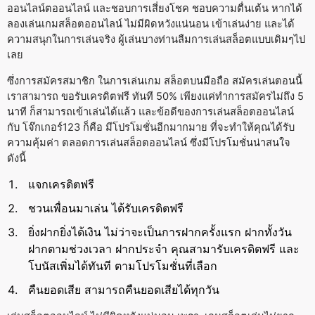
ออนไลน์ตออนไลน์ และชอบการเสี่ยงโชค ชอบความตื่นเต้น หากได้
ลองเล่นเกมสล็อตออนไลน์ ไม่มีผิดหวังแน่นอน เข้าเล่นง่าย และได้
ความสนุกในการเล่นจริง ผู้เล่นบางท่านลืมการเล่นสล็อตแบบเดิมๆไป
เลย
ซึ่งการสมัครสมาชิก ในการเล่นเกม สล็อตบนมือถือ สมัครเล่นตอนนี้
เราสามารถ ขอรับเครดิตฟรี ทันที 50% เพียงแค่ทำการสมัครไม่ถึง 5
นาที ก็สามารถเข้าเล่นได้แล้ว และข้อดีของการเล่นสล็อตออนไลน์
กับ โจ๊กเกอร์123 ก็คือ มีโปรโมชั่นอีกมากมาย ที่จะทำให้คุณได้รับ
ความคุ้มค่า ตลอดการเล่นสล็อตออนไลน์ ซึ่งมีโปรโมชั่นน่าสนใจ
ดังนี้
แจกเครดิตฟรี
ชวนเพื่อนมาเล่น ได้รับเครดิตฟรี
ยิ่งฝากยิ่งได้เงิน ไม่ว่าจะเป็นการฝากครั้งแรก ฝากทั้งวัน
ฝากตามช่วงเวลา ฝากประจำ คุณสามารับเครดิตฟรี และ
โบนัสเพิ่มได้ทันที ตามโปรโมชั่นที่เลือก
คืนยอดเสีย สามารถคืนยอดเสียได้ทุกวัน