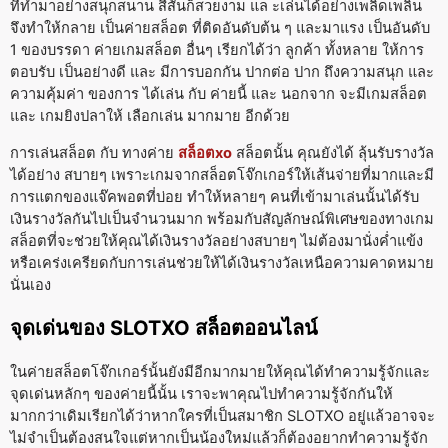
ที่ทำมาอย่างสนุกสนาน สีสันก็สวยงาม แล ะเล่นได้อย่างเพลิดเพลิน
จึงทำให้กลาย เป็นค่ายสล็อต ที่ติดอันดับต้น ๆ และมาแรง เป็นอันดับ
1 ของบรรดา ค่ายเกมสล็อต อื่นๆ เรียกได้ว่า ลูกค้า ทั้งหลาย ให้การ
ตอบรับ เป็นอย่างดี และ มีการบอกกัน ปากต่อ ปาก ถึงความสนุก และ
ความคุ้มค่า ของการ ได้เล่น กับ ค่ายนี้ และ นอกจาก จะมีเกมสล็อต
และ เกมยิงปลาให้ เลือกเล่น มากมาย อีกด้วย
การเล่นสล็อต กับ ทางค่าย
สล็อตxo
สล็อตนั้น คุณยังได้ ลุ้นรับรางวัล
ได้อย่าง สบายๆ เพราะเกมจากสล็อตโจ๊กเกอร์ให้เส้นจ่ายที่มากและมี
การแตกของแจ๊คพอตที่บ่อย ทำให้หลายๆ คนที่เข้ามาเล่นนั้นได้รับ
เงินรางวัลกันไปเป็นจำนวนมาก พร้อมกับสัญลักษณ์พิเศษของทางเกม
สล็อตที่จะช่วยให้คุณได้เงินรางวัลอย่างสบายๆ ไม่ต้องมานั่งค่ำแข้ง
หรือเคร่งเครียดกับการเล่นช่วยให้ได้เงินรางวัลเหนือความคาดหมาย
นั่นเอง
จุดเด่นของ SLOTXO สล็อตออนไลน์
ในค่ายสล็อตโจ๊กเกอร์นั้นยังมีอีกมากมายให้คุณได้ทำความรู้จักและ
จุดเด่นหลักๆ ของค่ายนี้นั้น เราจะพาคุณไปทำความรู้จักกันให้
มากกว่าเดิมเรียกได้ว่าหากใครที่เป็นสมาชิก SLOTXO อยู่แล้วอาจจะ
ไม่จำเป็นต้องสนใจแต่หากเป็นน้องใหม่แล้วก็ต้องอยากทำความรู้จัก