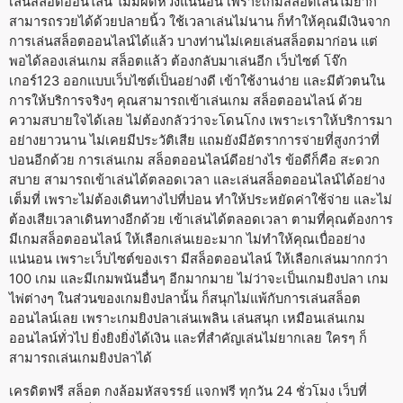
เล่นสล็อตออนไลน์ ไม่มีผิดหวังแน่นอน เพราะเกมสล็อตเล่นไม่ยาก
สามารถรวยได้ด้วยปลายนิ้ว ใช้เวลาเล่นไม่นาน ก็ทำให้คุณมีเงินจาก
การเล่นสล็อตออนไลน์ได้แล้ว บางท่านไม่เคยเล่นสล็อตมาก่อน แต่
พอได้ลองเล่นเกม สล็อตแล้ว ต้องกลับมาเล่นอีก เว็บไซต์ โจ๊ก
เกอร์123 ออกแบบเว็บไซต์เป็นอย่างดี เข้าใช้งานง่าย และมีตัวตนใน
การให้บริการจริงๆ คุณสามารถเข้าเล่นเกม สล็อตออนไลน์ ด้วย
ความสบายใจได้เลย ไม่ต้องกลัวว่าจะโดนโกง เพราะเราให้บริการมา
อย่างยาวนาน ไม่เคยมีประวัติเสีย แถมยังมีอัตราการจ่ายที่สูงกว่าที่
บ่อนอีกด้วย การเล่นเกม สล็อตออนไลน์ดีอย่างไร ข้อดีก็คือ สะดวก
สบาย สามารถเข้าเล่นได้ตลอดเวลา และเล่นสล็อตออนไลน์ได้อย่าง
เต็มที่ เพราะไม่ต้องเดินทางไปที่บ่อน ทำให้ประหยัดค่าใช้จ่าย และไม่
ต้องเสียเวลาเดินทางอีกด้วย เข้าเล่นได้ตลอดเวลา ตามที่คุณต้องการ
มีเกมสล็อตออนไลน์ ให้เลือกเล่นเยอะมาก ไม่ทำให้คุณเบื่ออย่าง
แน่นอน เพราะเว็บไซต์ของเรา มีสล็อตออนไลน์ ให้เลือกเล่นมากกว่า
100 เกม และมีเกมพนันอื่นๆ อีกมากมาย ไม่ว่าจะเป็นเกมยิงปลา เกม
ไพ่ต่างๆ ในส่วนของเกมยิงปลานั้น ก็สนุกไม่แพ้กับการเล่นสล็อต
ออนไลน์เลย เพราะเกมยิงปลาเล่นเพลิน เล่นสนุก เหมือนเล่นเกม
ออนไลน์ทั่วไป ยิ่งยิงยิ่งได้เงิน และที่สำคัญเล่นไม่ยากเลย ใครๆ ก็
สามารถเล่นเกมยิงปลาได้
เครดิตฟรี สล็อต กงล้อมหัสจรรย์ แจกฟรี ทุกวัน 24 ชั่วโมง เว็บที่